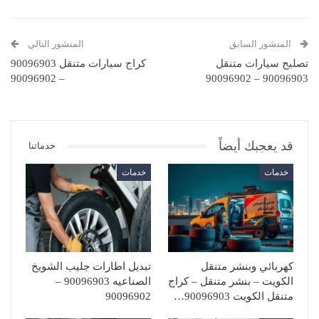
المنشور السابق
المنشور التالي
تصليح سيارات متنقل
كراج سيارات متنقل 90096903
– 90096902
90096903 – 90096902
قد يعجبك أيضاً
خدماتنا
خدمات
خدمات
كهربائي وبنشر متنقل
تبديل اطارات جليب الشويخ
الكويت – بنشر متنقل – كراج
الصناعيه 90096903 –
متنقل الكويت 90096903…
90096902