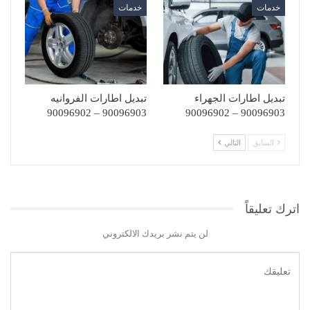
خدمات
خدمات
تبديل اطارات الجهراء
تبديل اطارات الفروانيه
90096903 – 90096902
90096903 – 90096902
السابق
التالي
اترك تعليقاً
لن يتم نشر بريدك الالكتروني