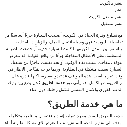
بنشر بالكويت
بنشر
بنشر متنقل الكويت
بنشر متنقيل
مع تسارع وتيرة الحياة في الكويت، أصبحت السيارة جزءًا أساسيًا من
تفاصيلنا اليومية؛ فهي وسيلة انتقال للعمل، وللزيارات العائلية،
وللسفر بين المدن. لكن مهما كانت السيارة حديثة أو خضعت للصيانة
المنتظمة، تظل الأعطال المفاجئة جزءًا من واقع القيادة. قد تتعرض
لتوقف مفاجئ بسبب نفاد الوقود، أو تجد نفسك عاجزًا عن تشغيل
السيارة بسبب مشكلة في البطارية، وربما تواجه ثقبًا في الإطار في
وقت غير مناسب. هذه المواقف قد تبدو صغيرة، لكنها قادرة على
إرباك يومك بالكامل. هنا يأتي دور
خدمة الطريق
كحل يضع بين يديك
الدعم الفوري والأمان النفسي لتكمل رحلتك دون عناء.
ما هي خدمة الطريق؟
خدمة الطريق ليست مجرد عملية إنقاذ مؤقتة، بل منظومة متكاملة
تهدف إلى تقديم الدعم للسائقين عند التعرض لأي مشكلة طارئة أثناء