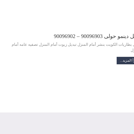
ينمو حولى 90096903 – 90096902
 بطاريات الكويت بنشر أمام المنزل تبديل زيوت أمام المنزل تصفيه عامه أمام
ل
 المزيد...