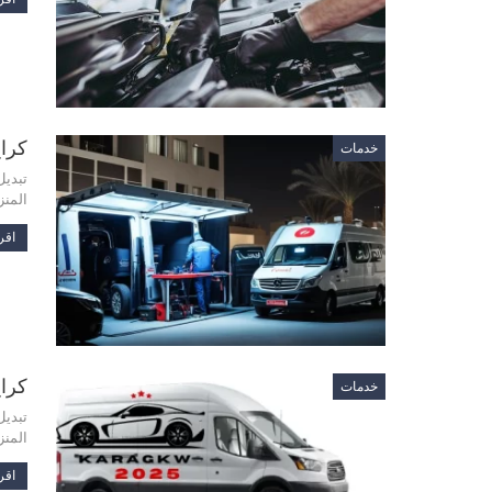
كراج حولى
خدمات
تبديل
المنز
اقرأ
كراج 90096903 –
خدمات
تبديل
المنز
اقرأ