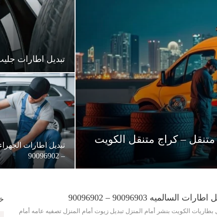
تبديل اطارات جليب الشويخ ال
متنقل – كراج متنقل الكويت
– 90096902
طارات السالميه 90096903 – 90096902
خد
 بطاريات الكويت بنشر أمام المنزل تبديل زيوت أمام المنزل تصفيه عامه أمام