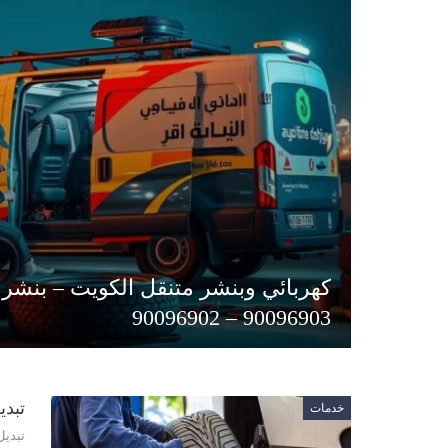
كهربائي وبنشر متنقل الكويت – بنشر 
90096903 – 90096902
تبديل ا
خدمات
تبديل