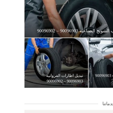
صناعيه 90096903 – 90096902
تبديل اطارات الجهراء 90096903
تبديل اطارات الفروانيه
90096903 – 90096902
ماتنا