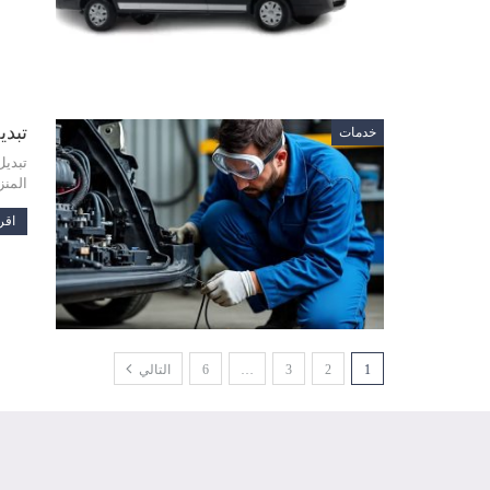
تبديل د
خدمات
تبديل
المنز
اقرأ
1
2
3
…
6
التالي