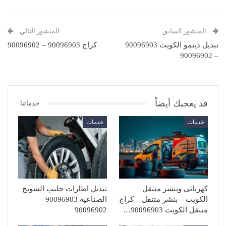
المنشور السابق
المنشور التالي
تبديل دينمو الكويت 90096903
كراج 90096903 – 90096902
– 90096902
قد يعجبك أيضاً
خدماتنا
خدمات
خدمات
كهربائي وبنشر متنقل
تبديل اطارات جليب الشويخ
الكويت – بنشر متنقل – كراج
الصناعيه 90096903 –
متنقل الكويت 90096903…
90096902