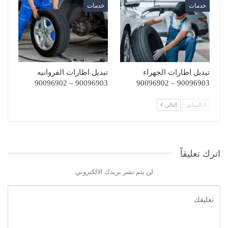
خدمات
خدمات
تبديل اطارات الجهراء
تبديل اطارات الفروانيه
90096903 – 90096902
90096903 – 90096902
السابق
التالي
اترك تعليقاً
لن يتم نشر بريدك الالكتروني