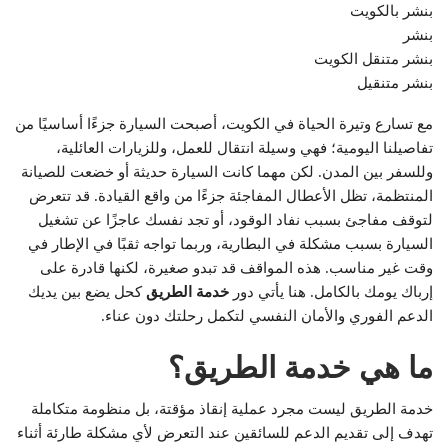
بنشر بالكويت
بنشر
بنشر متنقل الكويت
بنشر متنقيل
مع تسارع وتيرة الحياة في الكويت، أصبحت السيارة جزءًا أساسيًا من
تفاصيلنا اليومية؛ فهي وسيلة انتقال للعمل، وللزيارات العائلية،
وللسفر بين المدن. لكن مهما كانت السيارة حديثة أو خضعت للصيانة
المنتظمة، تظل الأعطال المفاجئة جزءًا من واقع القيادة. قد تتعرض
لتوقف مفاجئ بسبب نفاد الوقود، أو تجد نفسك عاجزًا عن تشغيل
السيارة بسبب مشكلة في البطارية، وربما تواجه ثقبًا في الإطار في
وقت غير مناسب. هذه المواقف قد تبدو صغيرة، لكنها قادرة على
إرباك يومك بالكامل. هنا يأتي دور
خدمة الطريق
كحل يضع بين يديك
الدعم الفوري والأمان النفسي لتكمل رحلتك دون عناء.
ما هي خدمة الطريق؟
خدمة الطريق ليست مجرد عملية إنقاذ مؤقتة، بل منظومة متكاملة
تهدف إلى تقديم الدعم للسائقين عند التعرض لأي مشكلة طارئة أثناء