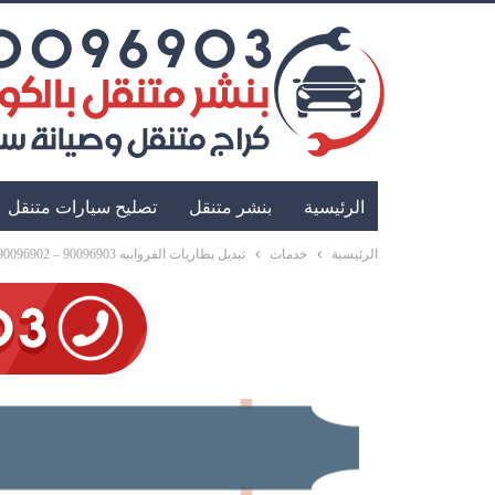
الرئيسية
بنشر متنقل
تصليح سيارات متنقل
الرئيسية
خدمات
تبديل بطاريات الفروانيه 90096903 – 90096902