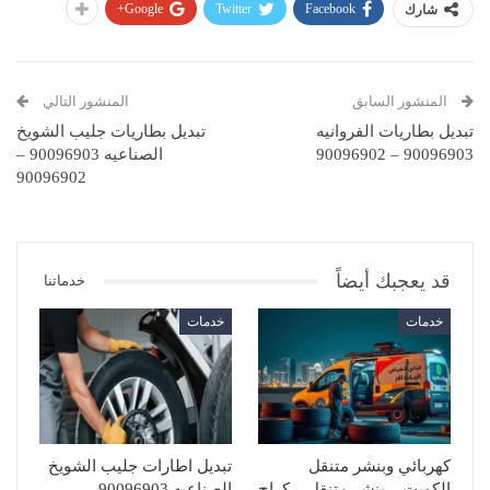
Google+
Twitter
Facebook
شارك
المنشور السابق
المنشور التالي
تبديل بطاريات الفروانيه
تبديل بطاريات جليب الشويخ
90096903 – 90096902
الصناعيه 90096903 –
90096902
قد يعجبك أيضاً
خدماتنا
خدمات
خدمات
كهربائي وبنشر متنقل
تبديل اطارات جليب الشويخ
الكويت – بنشر متنقل – كراج
الصناعيه 90096903 –