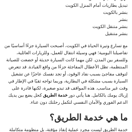
تبديل بطاريات أمام المنزل الكويت
بنشر بالكويت
بنشر
بنشر متنقل الكويت
بنشر متنقيل
مع تسارع وتيرة الحياة في الكويت، أصبحت السيارة جزءًا أساسيًا من
تفاصيلنا اليومية؛ فهي وسيلة انتقال للعمل، وللزيارات العائلية،
وللسفر بين المدن. لكن مهما كانت السيارة حديثة أو خضعت للصيانة
المنتظمة، تظل الأعطال المفاجئة جزءًا من واقع القيادة. قد تتعرض
لتوقف مفاجئ بسبب نفاد الوقود، أو تجد نفسك عاجزًا عن تشغيل
السيارة بسبب مشكلة في البطارية، وربما تواجه ثقبًا في الإطار في
وقت غير مناسب. هذه المواقف قد تبدو صغيرة، لكنها قادرة على
إرباك يومك بالكامل. هنا يأتي دور
خدمة الطريق
كحل يضع بين يديك
الدعم الفوري والأمان النفسي لتكمل رحلتك دون عناء.
ما هي خدمة الطريق؟
خدمة الطريق ليست مجرد عملية إنقاذ مؤقتة، بل منظومة متكاملة