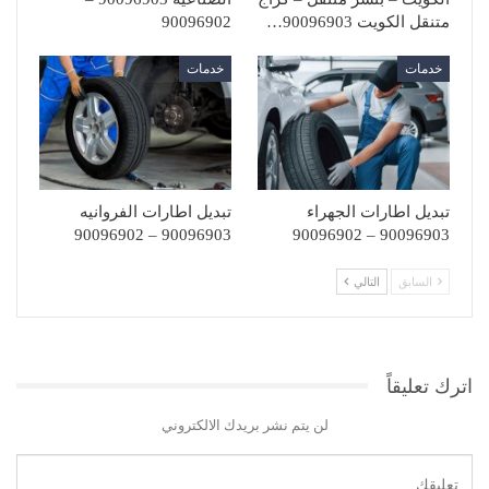
متنقل الكويت 90096903…
90096902
خدمات
خدمات
تبديل اطارات الجهراء
تبديل اطارات الفروانيه
90096903 – 90096902
90096903 – 90096902
السابق
التالي
اترك تعليقاً
لن يتم نشر بريدك الالكتروني