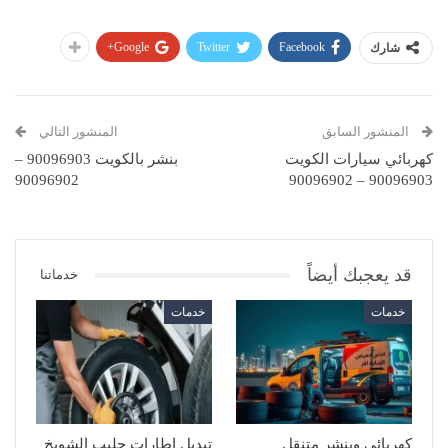
Google+
Twitter
Facebook
شارك
المنشور السابق
المنشور التالي
كهربائي سيارات الكويت
بنشر بالكويت 90096903 –
90096902
90096903 – 90096902
قد يعجبك أيضاً
خدماتنا
خدمات
خدمات
كهربائي وبنشر متنقل
تبديل اطارات جليب الشويخ