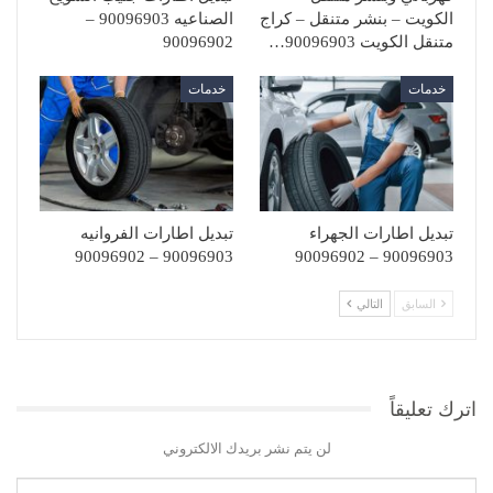
الكويت – بنشر متنقل – كراج
الصناعيه 90096903 –
متنقل الكويت 90096903…
90096902
خدمات
خدمات
تبديل اطارات الجهراء
تبديل اطارات الفروانيه
90096903 – 90096902
90096903 – 90096902
السابق
التالي
اترك تعليقاً
لن يتم نشر بريدك الالكتروني