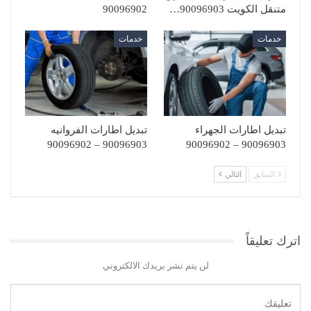
متنقل الكويت 90096903…
90096902
خدمات
خدمات
تبديل اطارات الجهراء
تبديل اطارات الفروانيه
90096903 – 90096902
90096903 – 90096902
السابق
التالي
اترك تعليقاً
لن يتم نشر بريدك الالكتروني