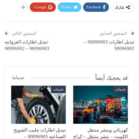
Google+
Twitter
Facebook
شارك
المنشور السابق
المنشور التالي
تبديل اطارات 90096903 –
تبديل اطارات الفروانيه
90096903 – 90096902
90096902
قد يعجبك أيضاً
خدماتنا
خدمات
خدمات
كهربائي وبنشر متنقل
تبديل اطارات جليب الشويخ
الكويت – بنشر متنقل – كراج
الصناعيه 90096903 –