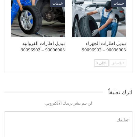
خدمات
خدمات
تبديل اطارات الجهراء
تبديل اطارات الفروانيه
90096903 – 90096902
90096903 – 90096902
السابق
التالي
اترك تعليقاً
لن يتم نشر بريدك الالكتروني