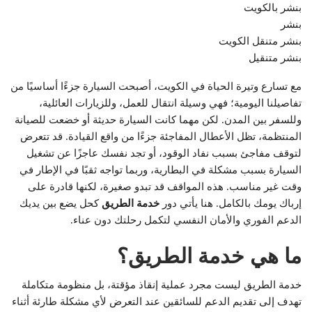
بنشر بالكويت
بنشر
بنشر متنقل الكويت
بنشر متنقيل
مع تسارع وتيرة الحياة في الكويت، أصبحت السيارة جزءًا أساسيًا من
تفاصيلنا اليومية؛ فهي وسيلة انتقال للعمل، وللزيارات العائلية،
وللسفر بين المدن. لكن مهما كانت السيارة حديثة أو خضعت للصيانة
المنتظمة، تظل الأعطال المفاجئة جزءًا من واقع القيادة. قد تتعرض
لتوقف مفاجئ بسبب نفاد الوقود، أو تجد نفسك عاجزًا عن تشغيل
السيارة بسبب مشكلة في البطارية، وربما تواجه ثقبًا في الإطار في
وقت غير مناسب. هذه المواقف قد تبدو صغيرة، لكنها قادرة على
إرباك يومك بالكامل. هنا يأتي دور
خدمة الطريق
كحل يضع بين يديك
الدعم الفوري والأمان النفسي لتكمل رحلتك دون عناء.
ما هي خدمة الطريق؟
خدمة الطريق ليست مجرد عملية إنقاذ مؤقتة، بل منظومة متكاملة
تهدف إلى تقديم الدعم للسائقين عند التعرض لأي مشكلة طارئة أثناء